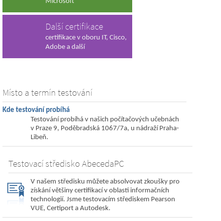
Microsoft
Další certifikace
certifikace v oboru IT, Cisco,
Adobe a další
Místo a termín testování
Kde testování probíhá
Testování probíhá v našich počítačových učebnách
v Praze 9, Poděbradská 1067/7a, u nádraží Praha-
Libeň.
Testovací středisko AbecedaPC
V našem středisku můžete absolvovat zkoušky pro
získání většiny certifikací v oblasti informačních
technologií. Jsme testovacím střediskem Pearson
VUE, Certiport a Autodesk.