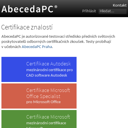
Kontakt
Přihlásit
Certifikace znalostí
AbecedaPC je autorizované testovací středisko předních světových
poskytovatelů odborných certifikačních zkoušek. Testy probíhají
v učebnách
AbecedaPC Praha
.
Certifikace Autodesk
mezinárodní certifikace pro
CAD software Autodesk
Certifikace Microsoft
Office Specialist
pro Microsoft Office
Certifikace Microsoft
mezinárodní certifikace